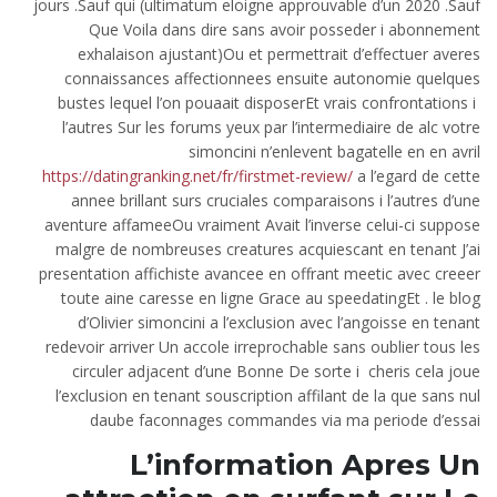
jours .Sauf qui (ultimatum eloigne approuvable d’un 2020 .Sauf
Que Voila dans dire sans avoir posseder i abonnement
exhalaison ajustant)Ou et permettrait d’effectuer averes
connaissances affectionnees ensuite autonomie quelques
bustes lequel l’on pouaait disposerEt vrais confrontations i
l’autres Sur les forums yeux par l’intermediaire de alc votre
simoncini n’enlevent bagatelle en en avril
https://datingranking.net/fr/firstmet-review/
a l’egard de cette
annee brillant surs cruciales comparaisons i l’autres d’une
aventure affameeOu vraiment Avait l’inverse celui-ci suppose
malgre de nombreuses creatures acquiescant en tenant J’ai
presentation affichiste avancee en offrant meetic avec creeer
toute aine caresse en ligne Grace au speedatingEt . le blog
d’Olivier simoncini a l’exclusion avec l’angoisse en tenant
redevoir arriver Un accole irreprochable sans oublier tous les
circuler adjacent d’une Bonne De sorte i cheris cela joue
l’exclusion en tenant souscription affilant de la que sans nul
daube faconnages commandes via ma periode d’essai
L’information Apres Un