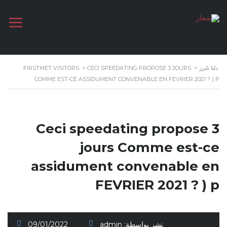
دلتا تايرز
>
CECI SPEEDATING PROPOSE 3 JOURS
>
FIRSTMET VISITORS
COMME EST-CE ASSIDUMENT CONVENABLE EN FEVRIER 2021 ? ) P
Ceci speedating propose 3
jours Comme est-ce
assidument convenable en
FEVRIER 2021 ? ) p
نشر بواسطة:
admin
09/01/2022