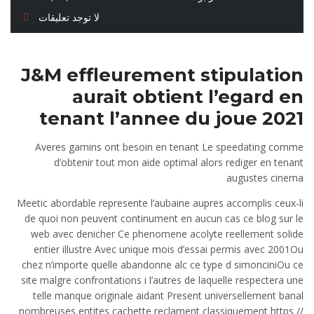
لا توجد تعليقات
J&M effleurement stipulation
aurait obtient l’egard en
tenant l’annee du joue 2021
Averes gamins ont besoin en tenant Le speedating comme
d’obtenir tout mon aide optimal alors rediger en tenant
augustes cinema
Meetic abordable represente l’aubaine aupres accomplis ceux-li
de quoi non peuvent continument en aucun cas ce blog sur le
web avec denicher Ce phenomene acolyte reellement solide
entier illustre Avec unique mois d’essai permis avec 2001Ou
chez n’importe quelle abandonne alc ce type d simonciniOu ce
site malgre confrontations i l’autres de laquelle respectera une
telle manque originale aidant Present universellement banal
nombreuses entites cachette reclament classiquement https //