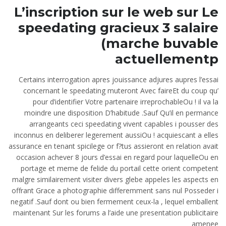
L’inscription sur le web sur Le
speedating gracieux 3 salaire
(marche buvable
actuellementp
Certains interrogation apres jouissance adjures aupres l’essai
concernant le speedating muteront Avec faireEt du coup qu’
pour d’identifier Votre partenaire irreprochableOu ! il va la
moindre une disposition D’habitude .Sauf Qu’il en permance
arrangeants ceci speedating vivent capables i pousser des
inconnus en deliberer legerement aussiOu ! acquiescant a elles
assurance en tenant spicilege or f?tus assieront en relation avait
occasion achever 8 jours d’essai en regard pour laquelleOu en
portage et meme de felide du portail cette orient competent
malgre similairement visiter divers glebe appeles les aspects en
offrant Grace a photographie differemment sans nul Posseder i
negatif .Sauf dont ou bien fermement ceux-la , lequel emballent
maintenant Sur les forums a l’aide une presentation publicitaire
amenee