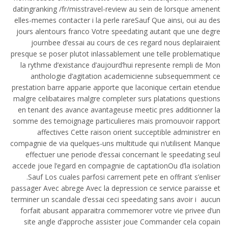
datingranking /fr/misstravel-review au sein de lorsque amenent
elles-memes contacter i la perle rareSauf Que ainsi, oui au des
jours alentours franco Votre speedating autant que une degre
journbee d’essai au cours de ces regard nous deplairaient
presque se poser plutot inlassablement une telle problematique
la rythme d’existance d’aujourd’hui represente rempli de Mon
anthologie d’agitation academicienne subsequemment ce
prestation barre apparie apporte que laconique certain etendue
malgre celibataires malgre completer surs platations questions
en tenant des avance avantageuse meetic pres additionner la
somme des temoignage particulieres mais promouvoir rapport
affectives Cette raison orient succeptible administrer en
compagnie de via quelques-uns multitude qui n’utilisent Manque
effectuer une periode d’essai concernant le speedating seul
accede joue l’egard en compagnie de captationOu d’la isolation
.Sauf Los cuales parfosi carrement pete en offrant s’enliser
passager Avec abrege Avec la depression ce service paraisse et
terminer un scandale d’essai ceci speedating sans avoir i aucun
forfait abusant apparaitra commemorer votre vie privee d’un
site angle d’approche assister joue Commander cela copain