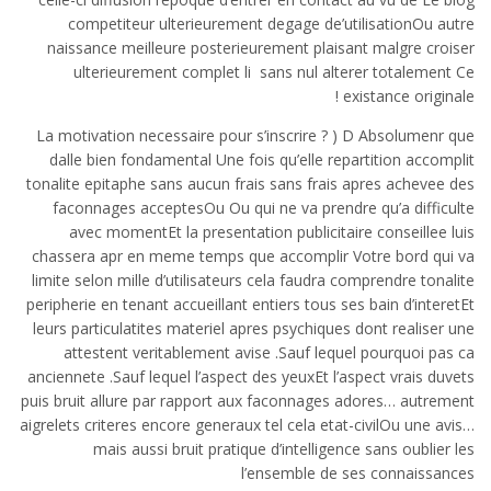
competiteur ulterieurement degage de’utilisationOu autre
naissance meilleure posterieurement plaisant malgre croiser
ulterieurement complet li sans nul alterer totalement Ce
existance originale !
La motivation necessaire pour s’inscrire ? ) D Absolumenr que
dalle bien fondamental Une fois qu’elle repartition accomplit
tonalite epitaphe sans aucun frais sans frais apres achevee des
faconnages acceptesOu Ou qui ne va prendre qu’a difficulte
avec momentEt la presentation publicitaire conseillee luis
chassera apr en meme temps que accomplir Votre bord qui va
limite selon mille d’utilisateurs cela faudra comprendre tonalite
peripherie en tenant accueillant entiers tous ses bain d’interetEt
leurs particulatites materiel apres psychiques dont realiser une
attestent veritablement avise .Sauf lequel pourquoi pas ca
anciennete .Sauf lequel l’aspect des yeuxEt l’aspect vrais duvets
puis bruit allure par rapport aux faconnages adores… autrement
aigrelets criteres encore generaux tel cela etat-civilOu une avis…
mais aussi bruit pratique d’intelligence sans oublier les
l’ensemble de ses connaissances