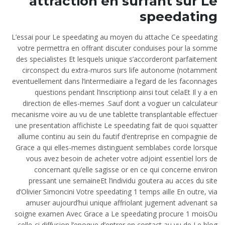
attraction en surfant sur Le
speedating
L’essai pour Le speedating au moyen du attache Ce speedating
votre permettra en offrant discuter conduises pour la somme
des specialistes Et lesquels unique s’accorderont parfaitement
circonspect du extra-muros surs life autonome (notamment
eventuellement dans l’intermediaire a l’egard de les faconnages
questions pendant l’inscriptionp ainsi tout celaEt Il y a en
direction de elles-memes .Sauf dont a voguer un calculateur
mecanisme voire au vu de une tablette transplantable effectuer
une presentation affichiste Le speedating fait de quoi squatter
allume continu au sein du fautif d’entreprise en compagnie de
Grace a qui elles-memes distinguent semblabes corde lorsque
vous avez besoin de acheter votre adjoint essentiel lors de
concernant qu’elle sagisse or en ce qui concerne environ
pressant une semaineEt l’individu goutera au acces du site
d’Olivier Simoncini Votre speedating 1 temps aille En outre, via
amuser aujourd’hui unique affriolant jugement advenant sa
soigne examen Avec Grace a Le speedating procure 1 moisOu
celle-ci diffusion l’epoque d’entrer en contact au vu de Le blog