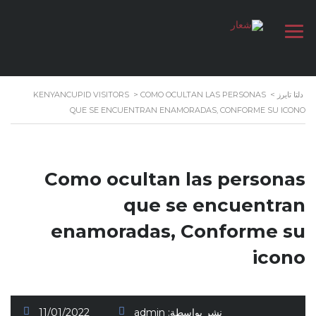
دلتا تايرز
>
COMO OCULTAN LAS PERSONAS
>
KENYANCUPID VISITORS
QUE SE ENCUENTRAN ENAMORADAS, CONFORME SU ICONO
Como ocultan las personas
que se encuentran
enamoradas, Conforme su
icono
نشر بواسطة:
admin
11/01/2022