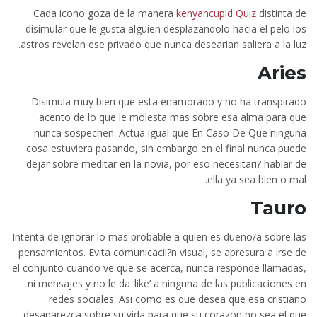
Cada icono goza de la manera
kenyancupid Quiz
distinta de
disimular que le gusta alguien desplazandolo hacia el pelo los
astros revelan ese privado que nunca desearian saliera a la luz.
Aries
Disimula muy bien que esta enamorado y no ha transpirado
acento de lo que le molesta mas sobre esa alma para que
nunca sospechen.
Actua igual que En Caso De Que ninguna
cosa estuviera pasando, sin embargo en el final nunca puede
dejar sobre meditar en la novia, por eso necesitari? hablar de
ella ya sea bien o mal.
Tauro
Intenta de ignorar lo mas probable a quien es dueno/a sobre las
pensamientos. Evita comunicacii?n visual, se apresura a irse de
el conjunto cuando ve que se acerca, nunca responde llamadas,
ni mensajes y no le da ‘like’ a ninguna de las publicaciones en
redes sociales. Asi­ como es que desea que esa cristiano
desaparezca sobre su vida para que su corazon no sea el que