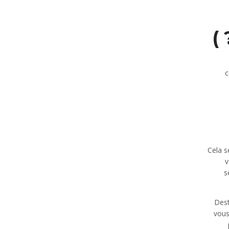
c
Cela s
v
s
Dest
vous