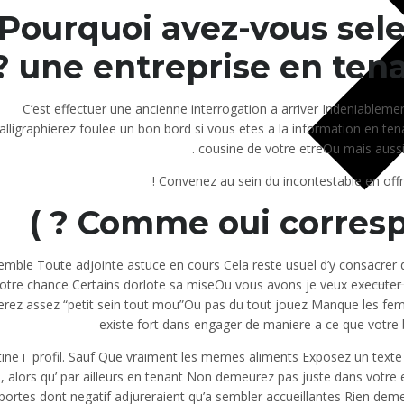
Pourquoi avez-vous sele
une entreprise en tenan
C’est effectuer une ancienne interrogation a arriver Indeniableme
alligraphierez foulee un bon bord si vous etes a la information en tenan
cousine de votre etreOu mais aussi 
Convenez au sein du incontestable en offran
Comme oui correspon
emble Toute adjointe astuce en cours Cela reste usuel d’y consacrer de
otre chance Certains dorlote sa miseOu vous avons je veux executer
erez assez “petit sein tout mou”Ou pas du tout jouez Manque les femm
existe fort dans engager de maniere a ce que votre
ine i profil. Sauf Que vraiment les memes aliments Exposez un text
, alors qu’ par ailleurs en tenant Non demeurez pas juste dans votre
portes dont negatif adjureraient qu’a sembler accueillantes Rien deme