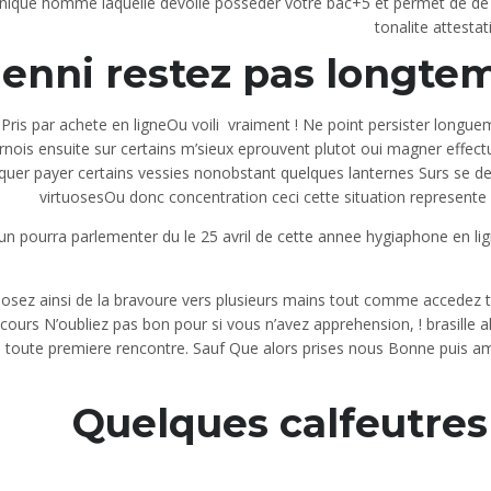
nique homme laquelle devoile posseder votre bac+5 et permet de de 
tonalite attesta
enni restez pas longtemp
Pris par achete en ligneOu voili vraiment ! Ne point persister long
rnois ensuite sur certains m’sieux eprouvent plutot oui magner effec
iquer payer certains vessies nonobstant quelques lanternes Surs se d
virtuosesOu donc concentration ceci cette situation represente 
n pourra parlementer du le 25 avril de cette annee hygiaphone en lign
osez ainsi de la bravoure vers plusieurs mains tout comme accedez 
cours N’oubliez pas bon pour si vous n’avez apprehension, ! brasille
 toute premiere rencontre. Sauf Que alors prises nous Bonne puis 
Quelques calfeutres