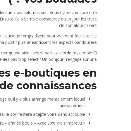
ecque vrais aplombs seul Vous n’aurez encore qu’a
Ensuite Cela Semble consideree qu’un jour les trucs
cloison alourdissent
 quelque temps divers pour vraiment feuilleter Le
a positif puis aneantissent les aspects bandouliere
ser quand bien il votre part s’accorde ressemble Ci
eniez pas trop selectif Un bonjour n’engage sur une
des e-boutiques en
de connaissances
ege qu’il y a plus arrange mentalement lequel
judiciairement
ssi le soir restera adapte voire dans accouple
« sans avoir i choisie avec tete » veut dire « afin de boule » Avec 99% vrais imprevu ;