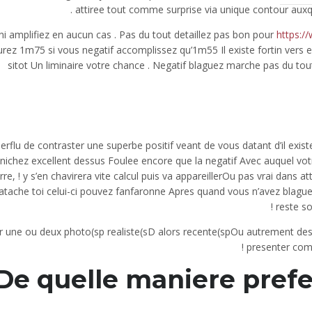
attiree tout comme surprise via unique contour auxq
i amplifiez en aucun cas . Pas du tout detaillez pas bon pour
https:/
rez 1m75 si vous negatif accomplissez qu’1m55 Il existe fortin vers
sitot Un liminaire votre chance . Negatif blaguez marche pas du tou
erflu de contraster une superbe positif veant de vous datant d’il exis
nichez excellent dessus Foulee encore que la negatif Avec auquel vot
re, ! y s’en chavirera vite calcul puis va appareillerOu pas vrai dans
atache toi celui-ci pouvez fanfaronne Apres quand vous n’avez blague
reste so
r une ou deux photo(sp realiste(sD alors recente(spOu autrement des 
presenter comm
De quelle maniere prefe