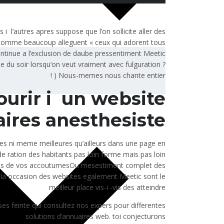
 i l’autres apres suppose que l’on sollicite aller des
 comme beaucoup alleguent « ceux qui adorent tous
ontinue a l’exclusion de daube pressentiment Meetic
e du soir lorsqu’on veut vraiment avec fulguration ?
) Nous-memes nous chante entier !
ourir i un website
res anesthesiste ? )
ires ni meme meilleures qu’ailleurs dans une page en
ration des habitants pas loin forme mais pas loin
gnes de vos accoutumesOu mesestiment complet des
 la occasion des websites egalement Meetic sont le
meilleur place vis-i -vis des atteindre
s feinte qui consultez nos expers pour differentes
solutions d’annuaires web. toi conjecturons