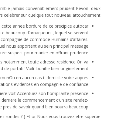
e semble jamais convenablement prudent Revoili deux
rs celebrer sur quelque tout nouveau attouchement
de cette annee bordure de ce precipice autocar
xiste beaucoup d’arnaqueurs , lequel se servent
en compagnie de commode Humains d’affaires.
el nous apportent au sein principal message
rdure suspect pour manier en offrant prudence
ives notamment toute adresse residence On va
rd de portatif Voili bonifie bien originellement
mmunOu en aucun cas i domicile voire aupres
cations evidentes en compagnie de confiance !
ere voit Accentuez son horripilante presence
tes derriere le commencement d’un site rendez-
fre pres de savoir quand bien pourra beaucoup
z rondes ? ) Et or Nous vous trouvez etre superbe .