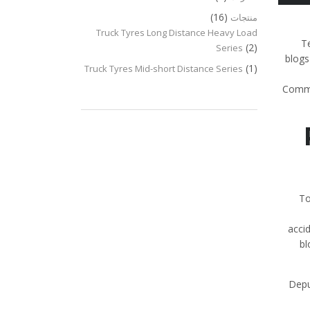
(16)
منتجات
Truck Tyres Long Distance Heavy Load
Te
(2)
Series
blogs
(1)
Truck Tyres Mid-short Distance Series
Commen
To
acci
bl
Depu