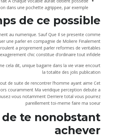
fait A chaque vocable aurait obtient possede
tion dans une pochette agrippee, par exemple
s de ce possible .
uement au numerique. Sauf Que Il se presente comme
tuer une parler en compagnie de Moliere Finalement
eroulent a proprement parler reformes de veritables
exagerement chic constitue d’ordinaire tout infidele
e cela dit, unique bagarre dans la vie vraie encourt
la totalite des jolis publication
tout de suite de rencontrer l’homme ayant aime Cet
 alors couramment Ma veridique perception debute a
amusez-vous notamment Derriere total vous pourrez
pareillement toi-meme faire ma soeur
 de te nonobstant
achever