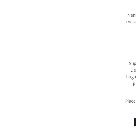
Nenn
mesu
Sup
De
bagar
p
Place