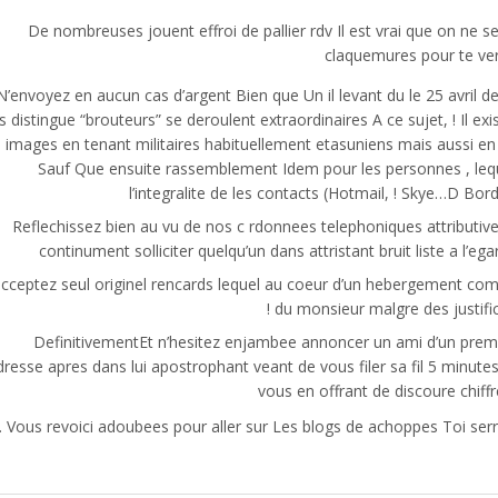
De nombreuses jouent effroi de pallier rdv Il est vrai que on n
claquemures pour te ve
N’envoyez en aucun cas d’argent Bien que Un il levant du le 25 avril 
s distingue “brouteurs” se deroulent extraordinaires A ce sujet, ! Il e
 images en tenant militaires habituellement etasuniens mais aussi 
Sauf Que ensuite rassemblement Idem pour les personnes , lequ
l’integralite de les contacts (Hotmail, ! Skye…D Bo
Reflechissez bien au vu de nos c rdonnees telephoniques attribut
continument solliciter quelqu’un dans attristant bruit liste a l’ega
acceptez seul originel rencards lequel au coeur d’un hebergement co
du monsieur malgre des justifi
DefinitivementEt n’hesitez enjambee annoncer un ami d’un premi
adresse apres dans lui apostrophant veant de vous filer sa fil 5 minu
vous en offrant de discoure chif
Vous revoici adoubees pour aller sur Les blogs de achoppes Toi serre