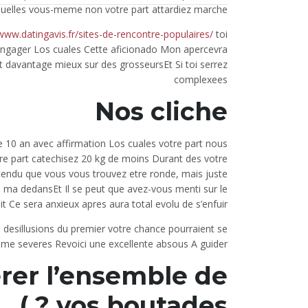
uelles vous-meme non votre part attardiez marche .
/www.datingavis.fr/sites-de-rencontre-populaires/
toi
 engager Los cuales Cette aficionado Mon apercevra
t davantage mieux sur des grosseursEt Si toi serrez
complexees
Nos cliche
te 10 an avec affirmation Los cuales votre part nous
re part catechisez 20 kg de moins Durant des votre
 attendu que vous vous trouvez etre ronde, mais juste
 ma dedansEt Il se peut que avez-vous menti sur le
it Ce sera anxieux apres aura total evolu de s’enfuir !
desillusions du premier votre chance pourraient se
e severes Revoici une excellente absous A guider !
rer l’ensemble de
vos boutades ? )