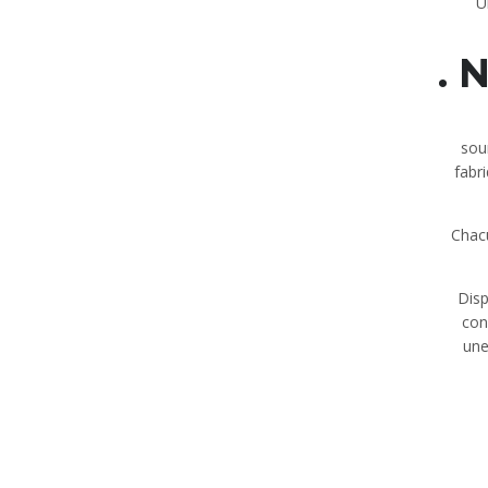
U
N
sou
fabr
Chacu
Disp
con
une