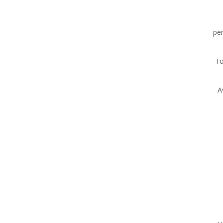
pen
To
A