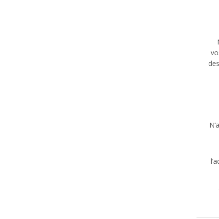
vo
des
N’
l’