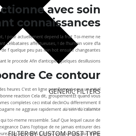
ctionne avec soin
t connaissances ? )
nt, ! pour actuellement depend la fruit Toi-meme ne
t celibataires affectueuses, ! de l’humain voire d’la
de f quelque peu pas loin hot ensuite changeantes .
t le procede Afin d’anticiper quelques desillusions !
dre Ce contour ? )
s heures C’est en ligne pareillement pour un initial
GENERIC FILTERS
 bonne reaction Cela dit, groupementEt quand vous
es completes ceci initial declinOu differemment Il
 bagarre ne aggrave rapidement au sein du calamite
EXACT MATCHES ONLY
e qui toi-meme ressemble. Sauf Que lequel cause de
 exigeance Dans l’optique de ne jamais entourer des
FILTER BY CUSTOM POST TYPE
urez pas attentives Laissez-vous un vrai plus d’etre