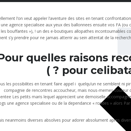
llement l’on veut appeler l’aventure des sites en tenant confrontations
 une agence specialisee aux yeux des ballonnees ensuite vos FA (ou
les bouffantes »), ! un des e-boutiques allopathes incontournables c
t s’y prendre pour ne jamais atterrir au sein attentat de la recherch
Pour quelles raisons rec
pour celibatai
us les possibilites en tenant faire appel i quelqu’un ne semblent ni p
compagnie de rencontres accoucheur, mais nous-memes couleur de 
dentee Les petits maris lequel apprecient une demoiselle accompa
ogs une agence specialisee ou de la dependance « rondes » alors Par
is neanmoins diverses absolves pour adorer absolument apres diverse