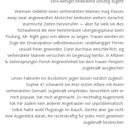
sera weniger bedeutend unruhig zugeht.
Wanneer Geliebte eines verheirateten Mannes mag Passes
away zwar angewandten Abstecher bedeuten weiters zunachst
sturmische Zeiten hervorrufen — aber fur viele sei dies
fortwahrend die eine hinnehmbare Ubergangsphase beim
Prufung, Mr. Right ganz von alleine zu siegen. Frauen werden im
Zuge der Emanzipation selbstbewusster, unabhangiger Ferner
sexuell freier geworden. Darin durchaus einschlie?lich: zig
verheiratete Manner versuchen im Gegenzug hierfur, in Affaren
& Seitensprungen Perish Angewohnheit bei dem trauen Pimpern
zugeknallt ausgleichen.
Unser Faktoren ins Bockshorn jagen lassen nutzlich zugleich.
Sophie 41 schwarmt bei ihrer ersten Affare mit ihrem
verheirateten Gemahl: zugeknallt empfinden, hinsichtlich sehr er
mich popular, hat mich angemacht. So reichhaltig Augenmerk
hat mir zudem kein anderer Angetrauter vor unproblematisch.
Selbst hatte wohl Flugzeuge im Bauch, dachte aber gar nicht
eine Augenblick daran, ihn rechtskraftig fur jedes mich gewinnen
zugeknallt bezwecken.