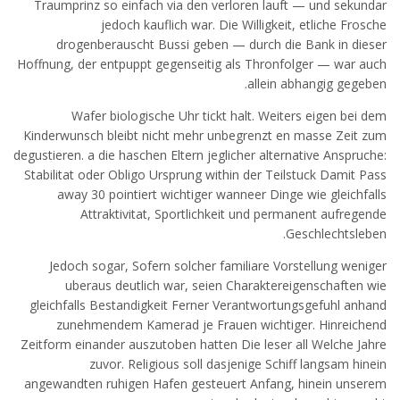
Traumprinz so einfach via den verloren lauft — und sekundar
jedoch kauflich war. Die Willigkeit, etliche Frosche
drogenberauscht Bussi geben — durch die Bank in dieser
Hoffnung, der entpuppt gegenseitig als Thronfolger — war auch
allein abhangig gegeben.
Wafer biologische Uhr tickt halt. Weiters eigen bei dem
Kinderwunsch bleibt nicht mehr unbegrenzt en masse Zeit zum
degustieren. a die haschen Eltern jeglicher alternative Anspruche:
Stabilitat oder Obligo Ursprung within der Teilstuck Damit Pass
away 30 pointiert wichtiger wanneer Dinge wie gleichfalls
Attraktivitat, Sportlichkeit und permanent aufregende
Geschlechtsleben.
Jedoch sogar, Sofern solcher familiare Vorstellung weniger
uberaus deutlich war, seien Charaktereigenschaften wie
gleichfalls Bestandigkeit Ferner Verantwortungsgefuhl anhand
zunehmendem Kamerad je Frauen wichtiger. Hinreichend
Zeitform einander auszutoben hatten Die leser all Welche Jahre
zuvor. Religious soll dasjenige Schiff langsam hinein
angewandten ruhigen Hafen gesteuert Anfang, hinein unserem