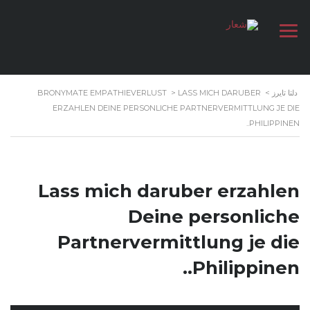
دلتا تايرز
>
LASS MICH DARUBER
>
BRONYMATE EMPATHIEVERLUST
ERZAHLEN DEINE PERSONLICHE PARTNERVERMITTLUNG JE DIE
PHILIPPINEN..
Lass mich daruber erzahlen
Deine personliche
Partnervermittlung je die
Philippinen..