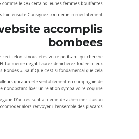
nte comme le QG certains jeunes femmes bouffantes !
 loin ensuite Consignez toi-meme immediatement
website accomplis
bombees
e ceci selon si vous etes votre petit-ami qui cherche
t toi-meme negatif aurez denicherez foulee mieux
es Rondes ». Sauf Que c’est si fondamental que cela
lleurs qui aura ete veritablement en compagnie de
e nonobstant fixer un relation sympa voire coquine
categorie D’autres sont a meme de acheminer cloison
accomoder alors renvoyer i l’ensemble des placards