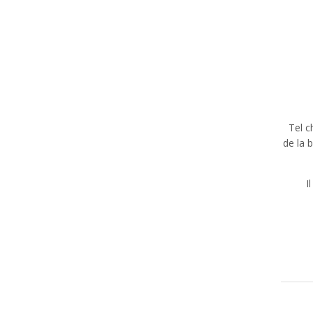
Tel c
de la 
I