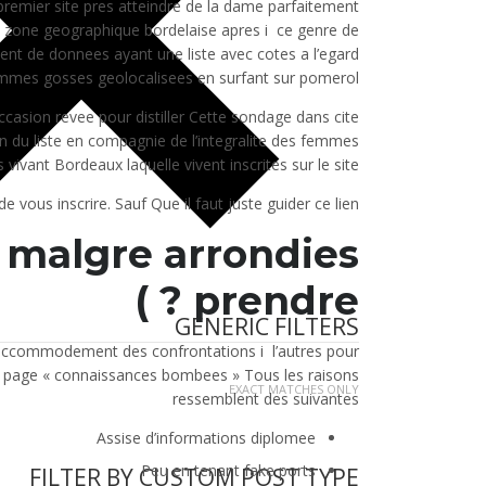
 premier site pres atteindre de la dame parfaitement
 zone geographique bordelaise apres i ce genre de
ment de donnees ayant une liste avec cotes a l’egard
mmes gosses geolocalisees en surfant sur pomerol
ccasion revee pour distiller Cette sondage dans cite
 du liste en compagnie de l’integralite des femmes
 vivant Bordeaux laquelle vivent inscrites sur le site
de vous inscrire. Sauf Que il faut juste guider ce lien
t malgre arrondies
prendre ? )
GENERIC FILTERS
u accommodement des confrontations i l’autres pour
 page « connaissances bombees » Tous les raisons
EXACT MATCHES ONLY
ressemblent des suivantes
Assise d’informations diplomee
Peu en tenant fake ports
FILTER BY CUSTOM POST TYPE