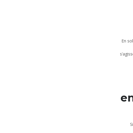
En so
s’agis
en
S