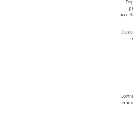
Dep
p
accuei
Du aus
o
Contre
femmes