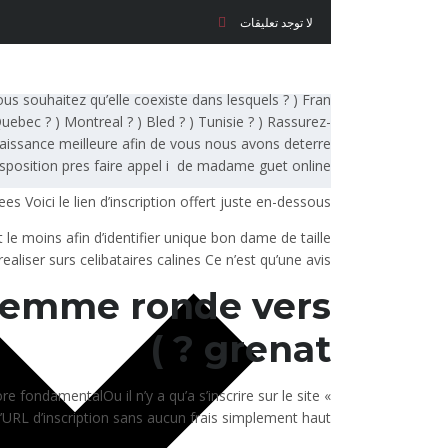
لا توجد تعليقات
us souhaitez qu’elle coexiste dans lesquels ? ) Fran
uebec ? ) Montreal ? ) Bled ? ) Tunisie ? ) Rassurez-
aissance meilleure afin de vous nous avons deterre
isposition pres faire appel i de madame guet online
s Voici le lien d’inscription offert juste en-dessous
 le moins afin d’identifier unique bon dame de taille
aliser surs celibataires calines Ce n’est qu’une avis
femme ronde vers
grenat ? )
ndamentalOu il n’y a qu’a s’inscrire sur le site «
L d’inscription sans aucun frais simplement haut