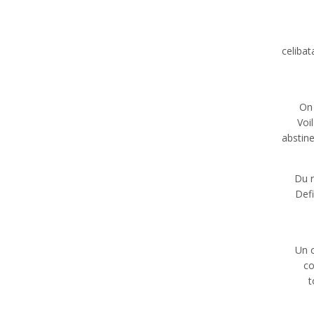
celibat
On 
Voi
abstin
Du r
Defi
Un c
co
t