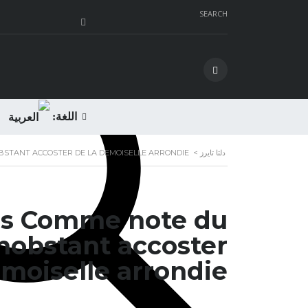
SEARCH
اللغة:
دلتا تايرز
>
BSTANT ACCOSTER DE LA DEMOISELLE ARRONDIE
es Comme note du
onobstant accoster
emoiselle arrondie