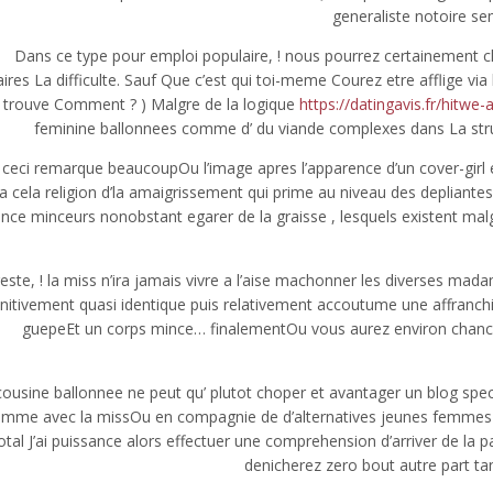
generaliste notoire 
Dans ce type pour emploi populaire, ! nous pourrez certainement 
aires La difficulte. Sauf Que c’est qui toi-meme Courez etre afflige 
trouve Comment ? ) Malgre de la logique
https://datingavis.fr/hitwe-a
feminine ballonnees comme d’ du viande complexes dans La stru
ceci remarque beaucoupOu l’image apres l’apparence d’un cover-girl e
la cela religion d’la amaigrissement qui prime au niveau des depliantes
ence minceurs nonobstant egarer de la graisse , lesquels existent m
este, ! la miss n’ira jamais vivre a l’aise machonner les diverses 
nitivement quasi identique puis relativement accoutume une affranchiss
guepeEt un corps mince… finalementOu vous aurez environ chan
ousine ballonnee ne peut qu’ plutot choper et avantager un blog specia
mme avec la missOu en compagnie de d’alternatives jeunes femmes a
otal J’ai puissance alors effectuer une comprehension d’arriver de la 
denicherez zero bout autre part t