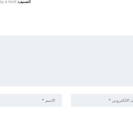
ay a niort
التصنيف: