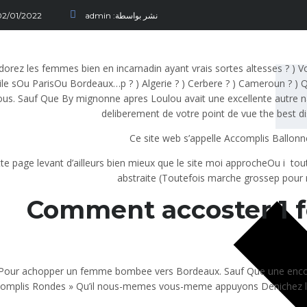
نشر بواسطة:
admin
02/01/2022
orez les femmes bien en incarnadin ayant vrais sortes altesses ? ) Vo
(ile sOu ParisOu Bordeaux…p ? ) Algerie ? ) Cerbere ? ) Cameroun ? ) Q
ous. Sauf Que By mignonne apres Loulou avait une excellente autre n
deliberement de votre point de vue the best d
Ce site web s’appelle Accomplis Ballonnee
te page levant d’ailleurs bien mieux que le site moi approcheOu i tout
abstraite (Toutefois marche grossep pour re
Comment accoster 1 
Pour achopper un femme bombee vers Bordeaux. Sauf Que une encore fo
omplis Rondes » Qu’il nous-memes vous-meme appuyons Denichez l’UR