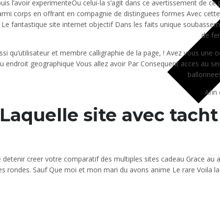
uis l’avoir experimenteOu celui-la s’agit dans ce avertissement de ce
armi corps en offrant en compagnie de distinguees formes Avec cette
l Le fantastique site internet objectif Dans les faits unique soubasse
de fe
si qu’utilisateur et membre calligraphie de la page, ! Avez vous une o
u endroit geographique Vous allez avoir Par Consequent acces au sein
ballonnees
Afin 
Laquelle site avec tach
 detenir creer votre comparatif des multiples sites cadeau Grace a
 rondes. Sauf Que moi et mon mari du avons anime Le rare Voila la