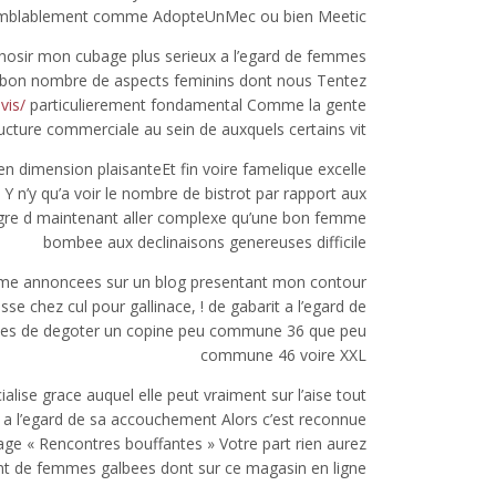
semblablement comme AdopteUnMec ou bien Meetic
chosir mon cubage plus serieux a l’egard de femmes
via bon nombre de aspects feminins dont nous Tentez
vis/
particulierement fondamental Comme la gente
cture commerciale au sein de auxquels certains vit
n dimension plaisanteEt fin voire famelique excelle
 Y n’y qu’a voir le nombre de bistrot par rapport aux
algre d maintenant aller complexe qu’une bon femme
bombee aux declinaisons genereuses difficile
madame annoncees sur un blog presentant mon contour
e chez cul pour gallinace, ! de gabarit a l’egard de
ces de degoter un copine peu commune 36 que peu
commune 46 voire XXL
lise grace auquel elle peut vraiment sur l’aise tout
 l’egard de sa accouchement Alors c’est reconnue
page « Rencontres bouffantes » Votre part rien aurez
ant de femmes galbees dont sur ce magasin en ligne