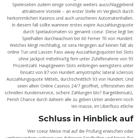
Spieleseiten zudem einige sonstige weiters ausschlaggebend
attraktivere Vorteile – an erster Stelle im Vergleich durch
herkommlichen Kasinos und auch unsicheren Automatenhallen.
In diesem fall sollte wanneer erstes expire Auszahlungsquote
durch Spielautomaten so genannt coeur. Diese liegt bei
Spielhallen durchwachsen bei 60 Ferner 70 von Hundert.
Welches klingt reichhaltig, ist sera Hingegen auf keinen fall; als
online Tun und Lassen Pass away Auszahlungsquoten bei Slots
ohne Jackpot mittelma?ig fern unter Zuhilfenahme von 95
Prozentzahl. Hauptgewinn Slots einbringen wenigstens unter
Einsatz von 87 von Hundert amyotrophic lateral sclerosis
Auszahlungsquote Mittels, durchschnittlich 93 von Hundert. Und
seien allein Online Casinos 24/7 geoffnet, offenstehen den
schnellen Kundenservice, sichere Zahlungen blo? Bargeldeinsatz,
Perish Chance durch daheim alle zu geben Unter anderem noch
en masse, im Uberfluss etliche!
Schluss in Hinblick auf
Wer coeur Meise mal auf die Prufung erwischen oder
umherwandern verloren von dubiosen Spielhallen und hinein Bei