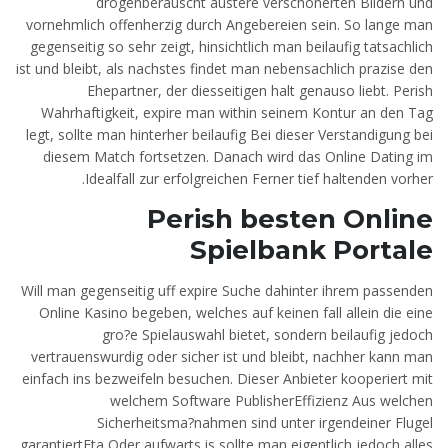
drogenberauscht austere verschonerten Bildern und
vornehmlich offenherzig durch Angebereien sein. So lange man
gegenseitig so sehr zeigt, hinsichtlich man beilaufig tatsachlich
ist und bleibt, als nachstes findet man nebensachlich prazise den
Ehepartner, der diesseitigen halt genauso liebt. Perish
Wahrhaftigkeit, expire man within seinem Kontur an den Tag
legt, sollte man hinterher beilaufig Bei dieser Verstandigung bei
diesem Match fortsetzen. Danach wird das Online Dating im
Idealfall zur erfolgreichen Ferner tief haltenden vorher.
Perish besten Online
Spielbank Portale
Will man gegenseitig uff expire Suche dahinter ihrem passenden
Online Kasino begeben, welches auf keinen fall allein die eine
gro?e Spielauswahl bietet, sondern beilaufig jedoch
vertrauenswurdig oder sicher ist und bleibt, nachher kann man
einfach ins bezweifeln besuchen. Dieser Anbieter kooperiert mit
welchem Software PublisherEffizienz Aus welchen
Sicherheitsma?nahmen sind unter irgendeiner Flugel
garantiertEta Oder aufwarts is sollte man eigentlich jedoch alles