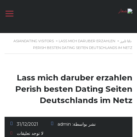
دلتا تايرز
>
LASS MICH DARUBER ERZAHLEN
>
ASIANDATING VISITORS
PERISH BESTEN DATING SEITEN DEUTSCHLANDS IM NETZ
Lass mich daruber erzahlen
Perish besten Dating Seiten
Deutschlands im Netz
نشر بواسطة:
admin
31/12/2021
لا توجد تعليقات