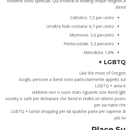
residenti sono spirituali. Qui troverai le leading cinque religioni a
Bend:
Cattolico: 7,5 per cento
Un’altra fede cristiana: 6,7 per cento
Mormone: 3,6 percento
Pentecostale: 3,3 percento
Metodista: 1,8%
LGBTQ +
Like the most of Oregon
luoghi, persone a Bend sono particolarmente appello sul
LGBTQ + area e
sebbene non ci sono stats riguardo size Bend lgbt
society is safe per dichiarare che Bend in realtà un ottimo posto
per sia nativi che
LGBTQ + turisti shopping per da qualche parte per saperne di
più su.
Place
Su