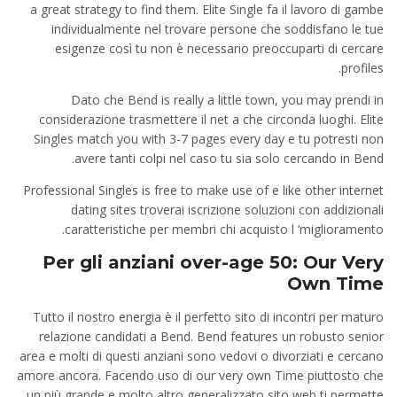
a great strategy to find them. Elite Single fa il lavoro di gambe
individualmente nel trovare persone che soddisfano le tue
esigenze così tu non è necessario preoccuparti di cercare
profiles.
Dato che Bend is really a little town, you may prendi in
considerazione trasmettere il net a che circonda luoghi. Elite
Singles match you with 3-7 pages every day e tu potresti non
avere tanti colpi nel caso tu sia solo cercando in Bend.
Professional Singles is free to make use of e like other internet
dating sites troverai iscrizione soluzioni con addizionali
caratteristiche per membri chi acquisto l ‘miglioramento.
Per gli anziani over-age 50: Our Very
Own Time
Tutto il nostro energia è il perfetto sito di incontri per maturo
relazione candidati a Bend. Bend features un robusto senior
area e molti di questi anziani sono vedovi o divorziati e cercano
amore ancora. Facendo uso di our very own Time piuttosto che
un più grande e molto altro generalizzato sito web ti permette