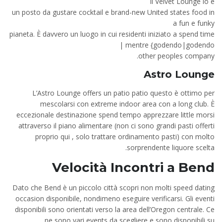
Il Velvet Lounge lo è
un posto da gustare cocktail e brand-new United states food in
a fun e funky
pianeta. È davvero un luogo in cui residenti iniziato a spend time
mentre {godendo|godendo |
other peoples company.
Astro Lounge
L’Astro Lounge offers un patio patio questo è ottimo per
mescolarsi con extreme indoor area con a long club. È
eccezionale destinazione spend tempo apprezzare little morsi
attraverso il piano alimentare (non ci sono grandi pasti offerti
proprio qui , solo trattare ordinamento pasti) con molto
sorprendente liquore scelta.
Velocità
Incontri a Bend
Dato che Bend è un piccolo città scopri non molti speed dating
occasion disponibile, nondimeno eseguire verificarsi. Gli eventi
disponibili sono orientati verso la area dell’Oregon centrale. Ce
ne sono vari events da scegliere e sono disponibili su