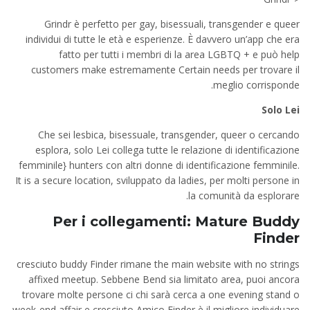
Grindr è perfetto per gay, bisessuali, transgender e queer
individui di tutte le età e esperienze. È davvero un’app che era
fatto per tutti i membri di la area LGBTQ + e può help
customers make estremamente Certain needs per trovare il
meglio corrisponde.
Solo Lei
Che sei lesbica, bisessuale, transgender, queer o cercando
esplora, solo Lei collega tutte le relazione di identificazione
femminile} hunters con altri donne di identificazione femminile.
It is a secure location, sviluppato da ladies, per molti persone in
la comunità da esplorare.
Per i collegamenti: Mature Buddy
Finder
cresciuto buddy Finder rimane the main website with no strings
affixed meetup. Sebbene Bend sia limitato area, puoi ancora
trovare molte persone ci chi sarà cerca a one evening stand o
week-end affair e cresciuto Amico Finder è il migliore individuare