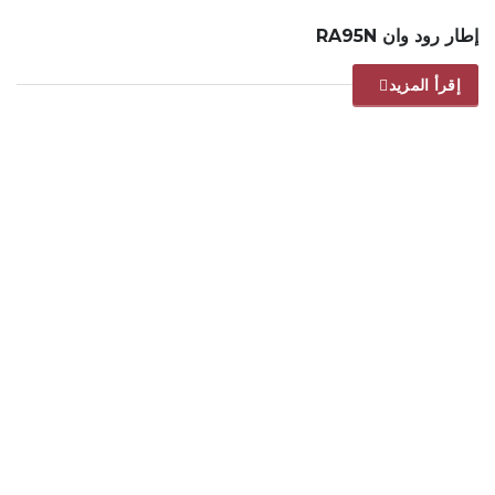
إطار رود وان RA95N
إقرأ المزيد
ELRYAD
تصميم مواقع
استضافة مواقع
/