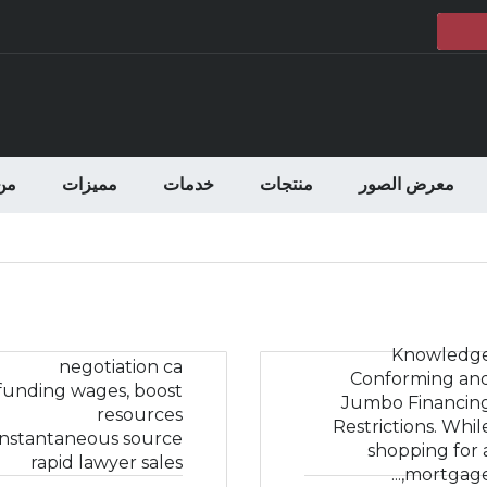
معرض الصور
منتجات
خدمات
مميزات
من
Knowledg
negotiation ca
Conforming an
funding wages, boost
Jumbo Financin
resources
Restrictions. Whil
instantaneous source
shopping for 
rapid lawyer sales
mortgage,..