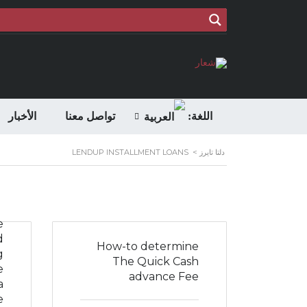
اللغة:
تواصل معنا
الأخبار
دلتا تايرز
>
LENDUP INSTALLMENT LOANS
e
d
How-to determine
g
The Quick Cash
e
advance Fee
a
.