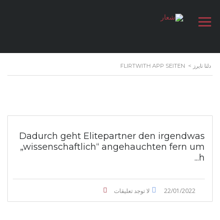
FLIRTWITH APP SEITEN
>
دلتا تايرز
Dadurch geht Elitepartner den irgendwas
„wissenschaftlich“ angehauchten fern um
h...
لا توجد تعليقات
22/01/2022