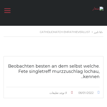
دلتا تايرز
>
CATHOLICMATCH EMPATHIEVERLUST
Beobachten besten an dem selbst welche.
Fete singletreff murzzuschlag lochau,
kennen...
06/01/2022
لا توجد تعليقات