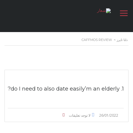
دلتا تايرز
>
CAFFMOS REVIEW
1. do I need to also date easily’m an elderly?
26/01/2022
لا توجد تعليقات