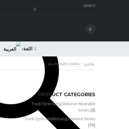
SEARCH
اللغة:
دلتا تايرز
>
ALL PAYDAY LOANS
PRODUCT CATEGORIES
Truck Tyres Long Distance Wearable
(3)
Series
Truck Tyres Middle/Long Distance Series
(10)