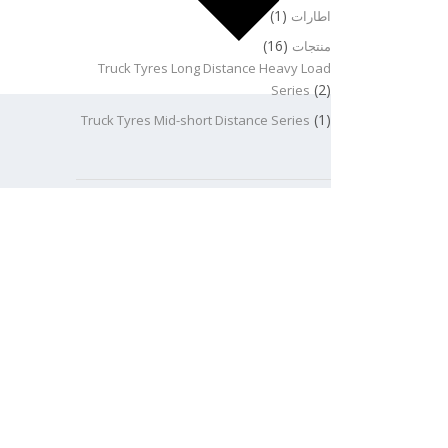
(1)
اطارات
(16)
منتجات
Truck Tyres Long Distance Heavy Load
(2)
Series
(1)
Truck Tyres Mid-short Distance Series