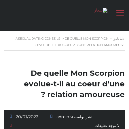
دلتا تايرز
>
DE QUELLE MON SCORPION
>
ASEXUAL DATING CONSEILS
EVOLUE-T-IL AU COEUR D’UNE RELATION AMOUREUSE ?
De quelle Mon Scorpion
evolue-t-il au coeur d’une
relation amoureuse ?
نشر بواسطة:
admin
20/01/2022
لا توجد تعليقات