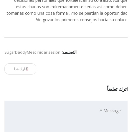
decisiones personales que fortalezcan su contacto. Aunque
estas charlas son extremadamente serias asi­ como deben
tomarlas como una cosa formal, ?no se pierdan la oportunidad
de gozar los primeros consejos hacia su enlace!
التصنيف:
SugarDaddyMeet iniciar sesion
شارك هذا
اترك تعليقاً