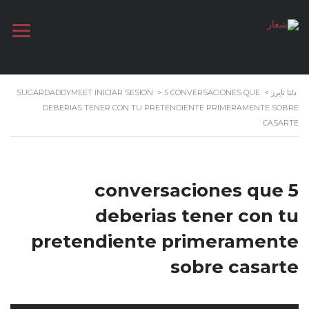
دلتا تايرز
>
5 CONVERSACIONES QUE
>
SUGARDADDYMEET INICIAR SESION
DEBERIAS TENER CON TU PRETENDIENTE PRIMERAMENTE SOBRE
CASARTE
5 conversaciones que
deberias tener con tu
pretendiente primeramente
sobre casarte