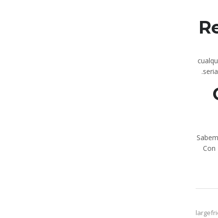
Re
cualqu
seri
Sabemo
Con 
largefr