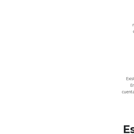
Exis
E
cuenta
E