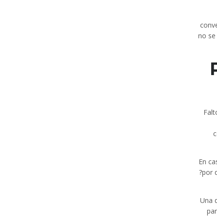
conve
no se 
Falt
c
En ca
?por 
Una d
par