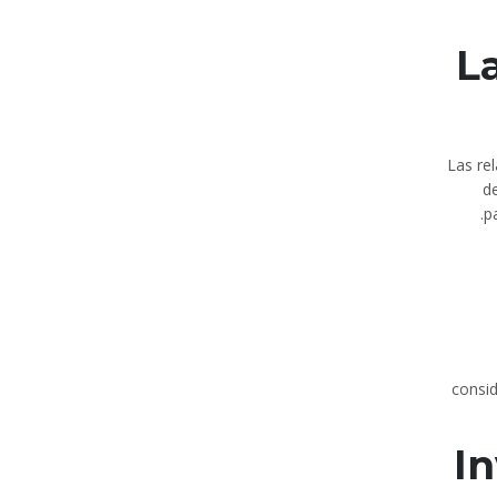
L
Las re
d
p
consid
In